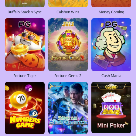
Buffalo Stack'n'Sync
Caishen Wins
Money Coming
Fortune Tiger
Fortune Gems 2
Cash Mania