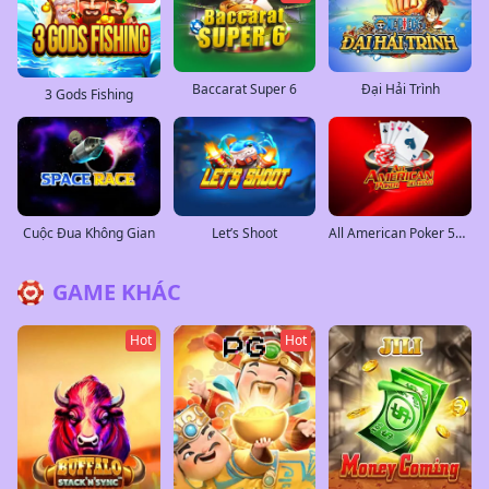
Baccarat Super 6
Đại Hải Trình
3 Gods Fishing
Cuộc Đua Không Gian
Let’s Shoot
All American Poker 50 Hand
GAME KHÁC
Hot
Hot