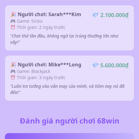
🎉 Người chơi: Sarah***Kim
💎 2.100.000₫
🎮 Game: Sicbo
⏰ Thời gian: 2 ngày trước
"Chơi thử lần đầu, không ngờ lại trúng thưởng lớn như
vậy!"
🎉 Người chơi: Mike***Long
💎 5.600.000₫
🎮 Game: Blackjack
⏰ Thời gian: 3 ngày trước
"Luôn tin tưởng vào vận may của mình, và hôm nay nó đã
đến!"
Đánh giá người chơi 68win