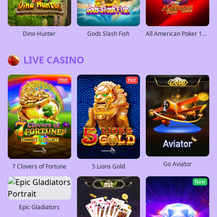
Dino Hunter
Gods Slash Fish
All American Poker 10 Hand
LIVE CASINO
Hot
Hot
Go Aviator
7 Clovers of Fortune
5 Lions Gold
New
Epic Gladiators