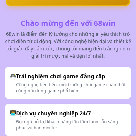
Chào mừng đến với 68win
68win là điểm đến lý tưởng cho những ai yêu thích trò
chơi điện tử di động. Với công nghệ hiện đại và thiết kế
tối giản đầy cảm xúc, chúng tôi mang đến trải nghiệm
giải trí mượt mà và tiện lợi nhất.
🎮
Trải nghiệm chơi game đẳng cấp
Công nghệ tiên tiến, môi trường chơi game chân thật
cùng nội dung game phổ biến.
👨‍💻
Dịch vụ chuyên nghiệp 24/7
Đội ngũ hỗ trợ khách hàng tận tâm luôn sẵn sàng
phục vụ bạn mọi lúc.