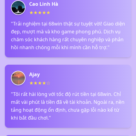
Cao Linh Hà
★★★★★
"Trải nghiệm tại 68win thật sự tuyệt vời! Giao diện
đẹp, mượt mà và kho game phong phú. Dịch vụ
chăm sóc khách hàng rất chuyên nghiệp và phản
hồi nhanh chóng mỗi khi mình cần hỗ trợ."
Ajay
★★★★☆
"Tôi rất hài lòng với tốc độ rút tiền tại 68win. Chỉ
mất vài phút là tiền đã về tài khoản. Ngoài ra, nền
tảng hoạt động ổn định, chưa gặp lỗi nào kể từ
khi bắt đầu chơi."