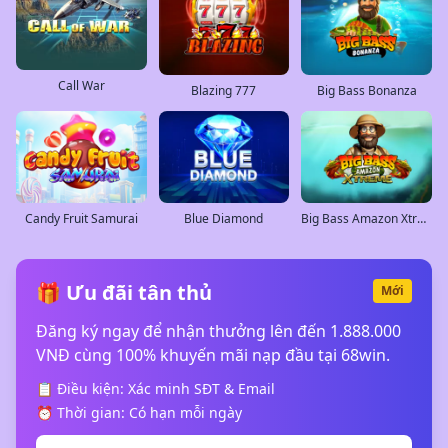
Call War
Blazing 777
Big Bass Bonanza
Candy Fruit Samurai
Blue Diamond
Big Bass Amazon Xtreme
🎁 Ưu đãi tân thủ
Mới
Đăng ký ngay để nhận thưởng lên đến 1.888.000
VNĐ cùng 100% khuyến mãi nạp đầu tại 68win.
📋 Điều kiện: Xác minh SĐT & Email
⏰ Thời gian: Có hạn mỗi ngày