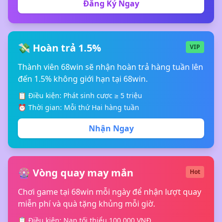
Đăng Ký Ngay
💸 Hoàn trả 1.5%
VIP
Thành viên 68win sẽ nhận hoàn trả hàng tuần lên
đến 1.5% không giới hạn tại 68win.
📋 Điều kiện: Phát sinh cược ≥ 5 triệu
⏰ Thời gian: Mỗi thứ Hai hàng tuần
Nhận Ngay
🎡 Vòng quay may mắn
Hot
Chơi game tại 68win mỗi ngày để nhận lượt quay
miễn phí và quà tặng khủng mỗi giờ.
📋 Điều kiện: Nạp tối thiểu 100.000 VNĐ