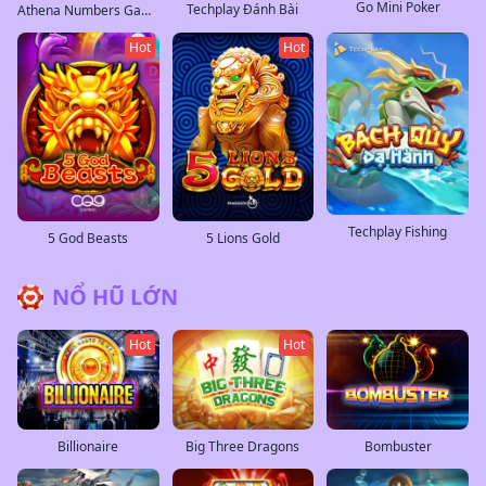
Go Mini Poker
Techplay Đánh Bài
Athena Numbers Game
Hot
Hot
Techplay Fishing
5 Lions Gold
5 God Beasts
NỔ HŨ LỚN
Hot
Hot
Billionaire
Big Three Dragons
Bombuster