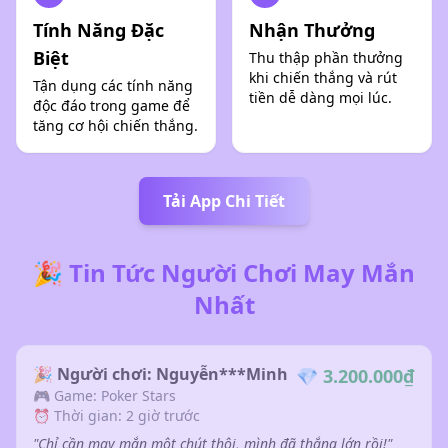
Tính Năng Đặc
Nhận Thưởng
Biệt
Thu thập phần thưởng
khi chiến thắng và rút
Tận dụng các tính năng
tiền dễ dàng mọi lúc.
độc đáo trong game để
tăng cơ hội chiến thắng.
Tải App Chi Tiết
🎉 Tin Tức Người Chơi May Mắn
Nhất
🎉 Người chơi: Nguyễn***Minh
💎 3.200.000₫
🎮 Game: Poker Stars
⏰ Thời gian: 2 giờ trước
"Chỉ cần may mắn một chút thôi, mình đã thắng lớn rồi!"